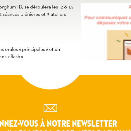
ghum ID, se déroulera les 12 & 13
éances plénières et 3 ateliers
orales « principales » et un
s « flash »
os demandes de communication orale
NNEZ-VOUS À NOTRE NEWSLETTER
toute l'actualité