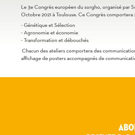
Le 3e Congrès européen du sorgho, organisé par Sor
Octobre 2021 à Toulouse. Ce Congrès comportera 2 s
- Génétique et Sélection
- Agronomie et économie
- Transformation et débouchés
Chacun des ateliers comportera des communications 
affichage de posters accompagnés de communication
Nous vous invitons à soumettre avant le 30 mai v
et/ou poster.
Accédez à l'appel à poster Sorghum ID
ABO