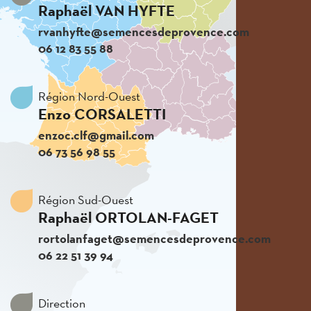
Raphaël VAN HYFTE
rvanhyfte@semencesdeprovence.com
06 12 83 55 88
Région Nord-Ouest
Enzo CORSALETTI
enzoc.clf@gmail.com
06 73 56 98 55
Région Sud-Ouest
Raphaël ORTOLAN-FAGET
rortolanfaget@semencesdeprovence.com
06 22 51 39 94
Direction