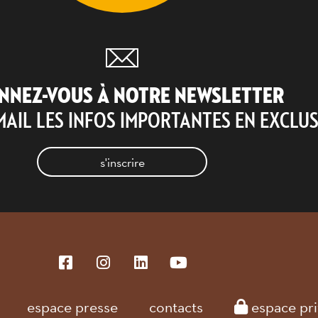
Bordeaux (33)
Parc des expositions
NNEZ-VOUS À NOTRE NEWSLETTER
agenda sommaire
MAIL LES INFOS IMPORTANTES EN EXCLUS
s'inscrire
espace presse
contacts
espace pri