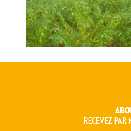
poids : 7,14 Mo
taille : 4128
/ 3096
px
px
0
MA SÉLECTION
ABO
RECEVEZ PAR 