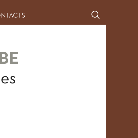
NTACTS
RBE
ges