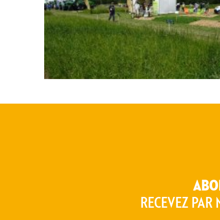
poids : 8,48 Mo
taille : 5184
/ 3888
px
px
0
MA SÉLECTION
ABO
RECEVEZ PAR 