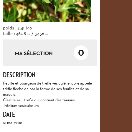
poids : 2,41 Mo
taille : 4608
/ 3456
px
px
0
MA SÉLECTION
DESCRIPTION
Feuille et bourgeon de trèfle vésiculé, encore appelé
trèfle flèche de par la forme de ses feuilles et de sa
macule.
C'est le seul trèfle qui contient des tannins.
Trifolium vesiculosum.
DATE
16 mai 2018