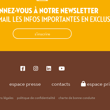
TUM FLEUR
NNEZ-VOUS À NOTRE NEWSLETTER
tum en fleur. Trèfle
MAIL LES INFOS IMPORTANTES EN EXCLUS
ndante et forte
raines. Cousin ...
s'inscrire
5,02 Mo
3096
/ 4128
px
px
ANICIA
espace presse
contacts
espace pri
s légales
politique de confidentialité
charte de bonne conduite