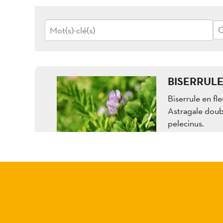
C
BISERRULE
Biserrule en fl
Astragale doubl
pelecinus.
2,29 Mo
4608
/ 3456
px
px