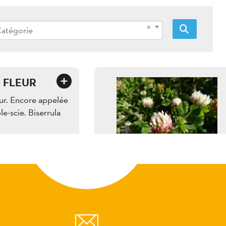
atégorie
 FLEUR
eur. Encore appelée
e-scie. Biserrula
5,10 Mo
5184
/ 3888
px
px